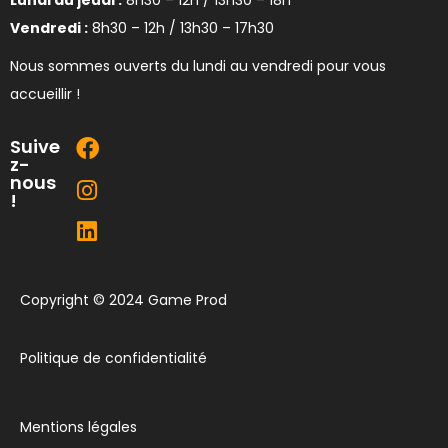
Lundi au jeudi :
8h30 – 12h / 13h30 – 18h
Vendredi :
8h30 – 12h / 13h30 – 17h30
Nous sommes ouverts du lundi au vendredi pour vous
accueillir !
Suive
z-
nous
!
Copyright © 2024 Game Prod
Politique de confidentialité
Mentions légales