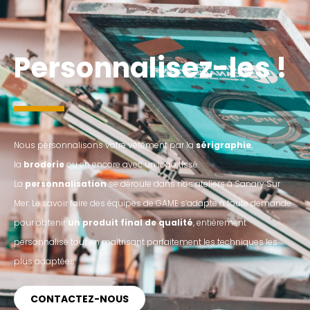
Personnalisez-les !
Nous personnalisons votre vêtement par la
sérigraphie
,
la
broderie
ou en encore avec un logo tissé.
La
personnalisation
se déroule dans nos ateliers à Sanary Sur
Mer
.
Le savoir faire des équipes de GAME
s’adapte à toute demande
pour obtenir
un produit final de qualité
, entièrement
personnalisé tout en maîtrisant
parfaitement les techniques les
plus adaptées.
CONTACTEZ-NOUS