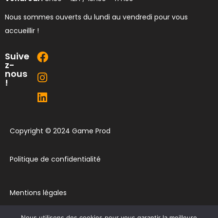
Nous sommes ouverts du lundi au vendredi pour vous
accueillir !
Suive
z-
nous
!
Copyright © 2024 Game Prod
Politique de confidentialité
Mentions légales
Nous utilisons des cookies pour vous garantir la meilleure