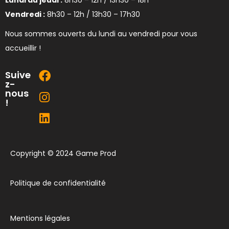
Lundi au jeudi :
8h30 – 12h / 13h30 – 18h
Vendredi :
8h30 – 12h / 13h30 – 17h30
Nous sommes ouverts du lundi au vendredi pour vous
accueillir !
Suive
z-
nous
!
Copyright © 2024 Game Prod
Politique de confidentialité
Mentions légales