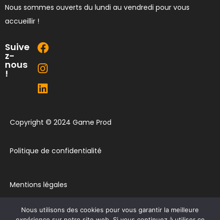
Nous sommes ouverts du lundi au vendredi pour vous
accueillir !
Suive
z-
nous
!
Copyright © 2024 Game Prod
Politique de confidentialité
Mentions légales
Nous utilisons des cookies pour vous garantir la meilleure
Plan du site
expérience sur notre site web. Si vous continuez à utiliser ce