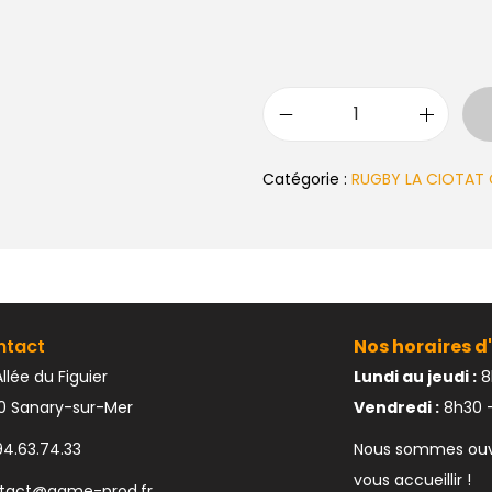
Catégorie :
RUGBY LA CIOTAT 
ntact
Nos horaires d'
llée du Figuier
Lundi au jeudi :
8
10 Sanary-sur-Mer
Vendredi :
8h30 –
94.63.74.33
Nous sommes ouve
vous accueillir !
tact@game-prod.fr