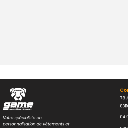
Co
78 A
831
04.
Votre spécialiste en
personnalisation de vêtements et
con