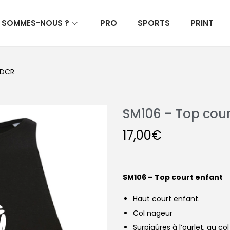
I SOMMES-NOUS ?
PRO
SPORTS
PRINT
EDCR
SM106 – Top cour
17,00
€
SM106 – Top court enfant
Haut court enfant.
Col nageur
Surpiqûres à l’ourlet, au 