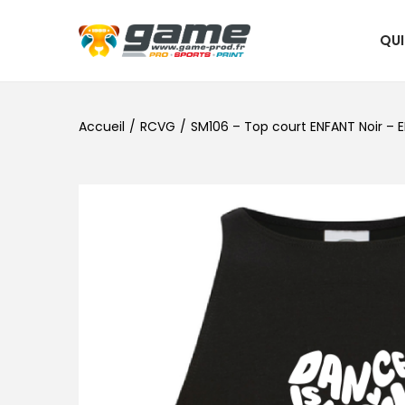
QU
Accueil
/
RCVG
/
SM106 – Top court ENFANT Noir – 