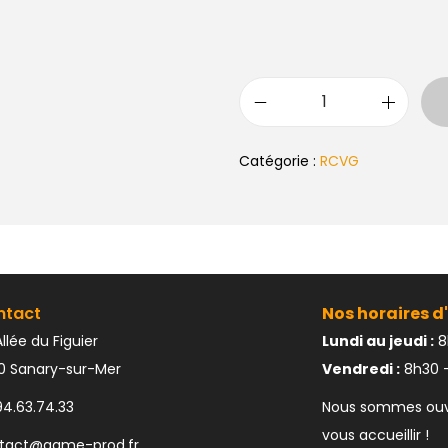
Catégorie :
RCVG
ntact
Nos horaires d'
llée du Figuier
Lundi au jeudi :
8
10 Sanary-sur-Mer
Vendredi :
8h30 –
94.63.74.33
Nous sommes ouve
vous accueillir !
tact@game-prod.fr