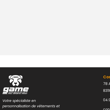
Co
78 A
831
04.
Votre spécialiste en
personnalisation de vêtements et
con