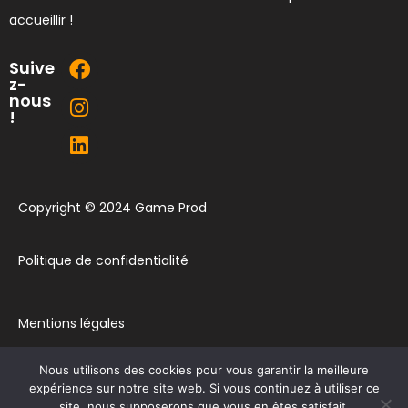
accueillir !
Suive
z-
nous
!
Copyright © 2024 Game Prod
Politique de confidentialité
Mentions légales
Nous utilisons des cookies pour vous garantir la meilleure
Plan du site
expérience sur notre site web. Si vous continuez à utiliser ce
site, nous supposerons que vous en êtes satisfait.