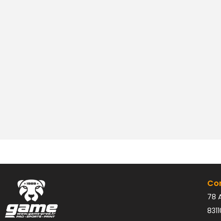
Co
78 A
831