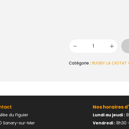
Catégorie :
RUGBY LA CIOTAT 
ntact
Nos horaires d'
llée du Figuier
Lundi au jeudi :
8
10 Sanary-sur-Mer
Vendredi :
8h30 –