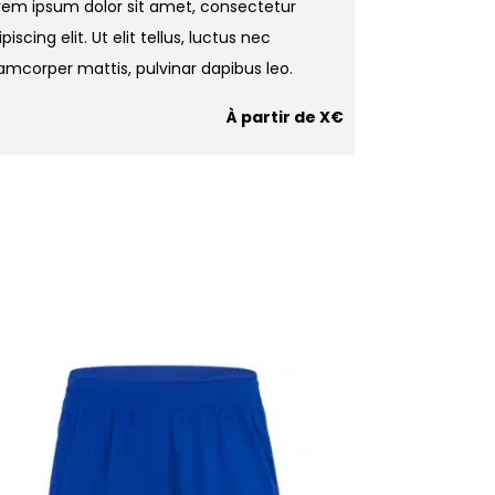
rem ipsum dolor sit amet, consectetur
piscing elit. Ut elit tellus, luctus nec
lamcorper mattis, pulvinar dapibus leo.
À partir de X€