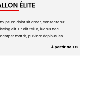
ALLON
ÉLITE
em ipsum dolor sit amet, consectetur
iscing elit. Ut elit tellus, luctus nec
mcorper mattis, pulvinar dapibus leo.
À partir de X€