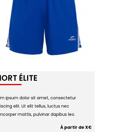
ORT ÉLITE
em ipsum dolor sit amet, consectetur
iscing elit. Ut elit tellus, luctus nec
mcorper mattis, pulvinar dapibus leo.
À partir de X€