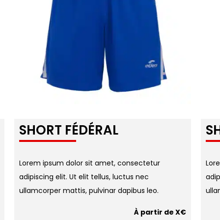
SHORT FÉDÉRAL
SH
Lorem ipsum dolor sit amet, consectetur
Lor
adipiscing elit. Ut elit tellus, luctus nec
adip
ullamcorper mattis, pulvinar dapibus leo.
ulla
À partir de X€