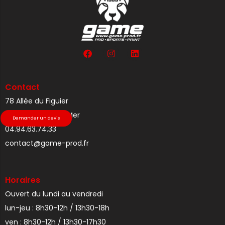
Contact
78 Allée du Figuier
83110 Sanary-sur-Mer
Demander un devis
04.94.63.74.33
contact@game-prod.fr
Horaires
Ouvert du lundi au vendredi
lun-jeu : 8h30-12h / 13h30-18h
ven : 8h30-12h / 13h30-17h30