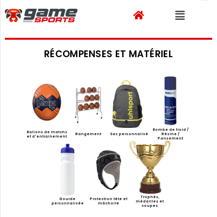
RÉCOMPENSES ET MATÉRIEL
Bombe de froid /
Ballons de matchs
Rangement
Sac personnalisé
Résine /
et d'entrainement
Pansement
Trophés,
Gourde
Protection tête et
médailles et
personnalisée
mâchoire
coupes