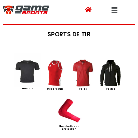
SPORTS DE TIR
Maillots
Débardeurs
Polos
Vestes
Manchettes de
protection