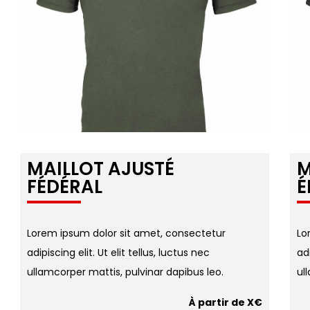
MAILLOT AJUSTÉ
M
FÉDÉRAL
É
Lorem ipsum dolor sit amet, consectetur
Lo
adipiscing elit. Ut elit tellus, luctus nec
adi
ullamcorper mattis, pulvinar dapibus leo.
ul
À partir de X€