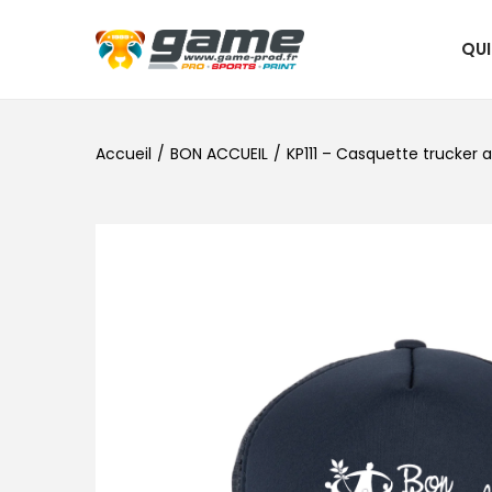
QU
Accueil
/
BON ACCUEIL
/
KP111 – Casquette trucker 