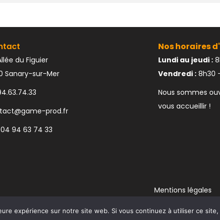
ntact
Nos horaires d'
llée du Figuier
Lundi au jeudi :
8
10 Sanary-sur-Mer
Vendredi :
8h30 –
94.63.74.33
Nous sommes ouve
vous accueillir !
tact@game-prod.fr
 04 94 63 74 33
Mentions légales
eure expérience sur notre site web. Si vous continuez à utiliser ce sit