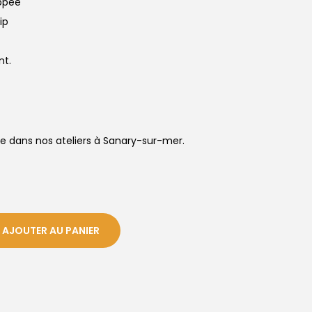
ppée
ip
nt.
sée dans nos ateliers à Sanary-sur-mer.
AJOUTER AU PANIER