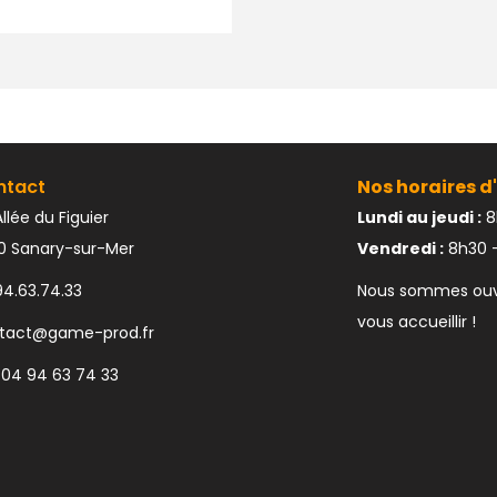
ntact
Nos horaires d'
llée du Figuier
Lundi au jeudi :
8
10 Sanary-sur-Mer
Vendredi :
8h30 –
94.63.74.33
Nous sommes ouve
vous accueillir !
tact@game-prod.fr
 04 94 63 74 33